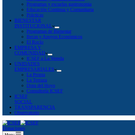
Programas y escuelas gastronomia
Educación Continua y Comunitaria
Prácticas
BIENESTAR
INSTITUCIONAL
Programas de Bienestar
Becas y Apoyos Económicos
El Rocío
EMPRESA Y
COMUNIDAD
ICSEF a La Vereda
UNIDADES
EMPRESARIALES
La Propia
La Terraza
Dora del Hoyo
Consultoría ICSEF
ICSEF
SOCIAL
TRANSPARENCIA
Observatorio
Donaciones
Menu