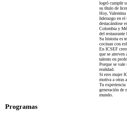
logró cumplir u
su título de li
Hoy, Valentina 
liderazgo en el
destacándose en
Colombia y Méx
del restaurant
Su historia es t
cocinan con esf
En ICSEF creem
que se atreven 
talento en profe
Porque se vale
realidad.
Si eres mujer I
motiva a otras 
Tu experiencia 
generación de 
mundo.
Programas