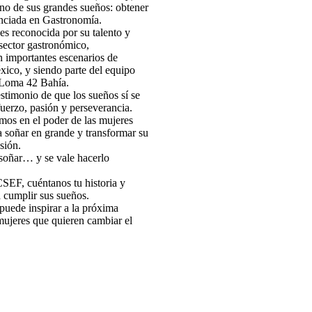
no de sus grandes sueños: obtener
cenciada en Gastronomía.
es reconocida por su talento y
 sector gastronómico,
 importantes escenarios de
ico, y siendo parte del equipo
e Loma 42 Bahía.
estimonio de que los sueños sí se
uerzo, pasión y perseverancia.
os en el poder de las mujeres
a soñar en grande y transformar su
sión.
 soñar… y se vale hacerlo
CSEF, cuéntanos tu historia y
a cumplir sus sueños.
puede inspirar a la próxima
mujeres que quieren cambiar el