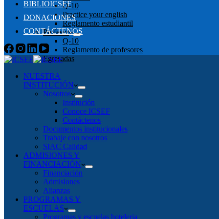
BIBLIOICSEF
Q-10
Practice your english
DONACIONES
Reglamento estudiantil
CONTÁCTENOS
Profesor
Q-10
Reglamento de profesores
Egresadas
NUESTRA
INSTITUCIÓN
Nosotros
Institución
Conoce ICSEF
Contáctenos
Documentos institucionales
Trabaje con nosotros
SIAC Calidad
ADMISIONES Y
FINANCIACIÓN
Financiación
Admisiones
Alianzas
PROGRAMAS Y
ESCUELAS
Programas y escuelas hoteleria