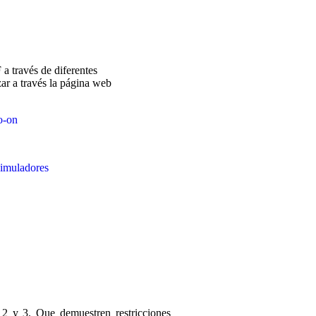
 a través de diferentes
zar a través la página web
:
o-on
/simuladores
 2 y 3. Que demuestren restricciones