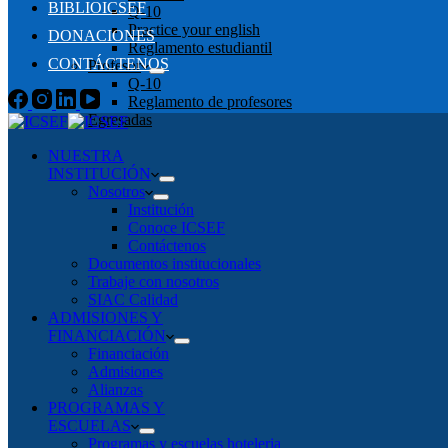
BIBLIOICSEF
Q-10
Practice your english
DONACIONES
Reglamento estudiantil
CONTÁCTENOS
Profesor
Q-10
Reglamento de profesores
Egresadas
NUESTRA
INSTITUCIÓN
Nosotros
Institución
Conoce ICSEF
Contáctenos
Documentos institucionales
Trabaje con nosotros
SIAC Calidad
ADMISIONES Y
FINANCIACIÓN
Financiación
Admisiones
Alianzas
PROGRAMAS Y
ESCUELAS
Programas y escuelas hoteleria