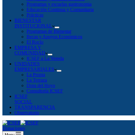
Programas y escuelas gastronomia
Educación Continua y Comunitaria
Prácticas
BIENESTAR
INSTITUCIONAL
Programas de Bienestar
Becas y Apoyos Económicos
El Rocío
EMPRESA Y
COMUNIDAD
ICSEF a La Vereda
UNIDADES
EMPRESARIALES
La Propia
La Terraza
Dora del Hoyo
Consultoría ICSEF
ICSEF
SOCIAL
TRANSPARENCIA
Observatorio
Donaciones
Menu