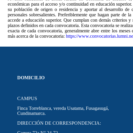
económicas para el acceso y/o continuidad en educación superior.
su población de origen o residencia y aportar al desarrollo de
personales sobresalientes. Preferiblemente que hagan parte de la
accede a educación superior. Que cumplan con demás criterios y r
plazos definidos en cada convocatoria. Esta convocatoria se realiz
exacta de cada convocatoria, generalmente abre entre los meses
más acerca de la convocatoria:
https://www.convocatorias.lumni.n
DOMICILIO
CAMPUS
Finca Torreblanca, vereda Usatama, Fusagasugá,
Cundinamarca.
DIRECCIÓN DE CORRESPONDENCIA:
Carrera 72a N° 24-72