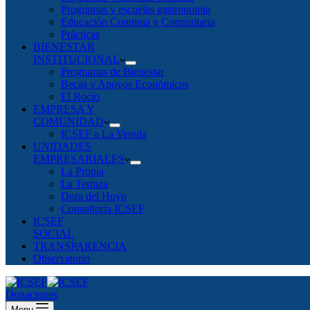
Programas y escuelas gastronomia
Educación Continua y Comunitaria
Prácticas
BIENESTAR
INSTITUCIONAL
Programas de Bienestar
Becas y Apoyos Económicos
El Rocío
EMPRESA Y
COMUNIDAD
ICSEF a La Vereda
UNIDADES
EMPRESARIALES
La Propia
La Terraza
Dora del Hoyo
Consultoría ICSEF
ICSEF
SOCIAL
TRANSPARENCIA
Observatorio
Donaciones
Menu