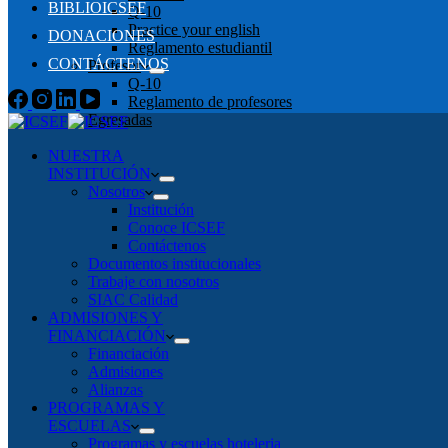
BIBLIOICSEF
Q-10
Practice your english
DONACIONES
Reglamento estudiantil
CONTÁCTENOS
Profesor
Q-10
Reglamento de profesores
Egresadas
NUESTRA
INSTITUCIÓN
Nosotros
Institución
Conoce ICSEF
Contáctenos
Documentos institucionales
Trabaje con nosotros
SIAC Calidad
ADMISIONES Y
FINANCIACIÓN
Financiación
Admisiones
Alianzas
PROGRAMAS Y
ESCUELAS
Programas y escuelas hoteleria